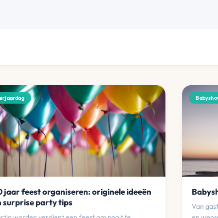
erjaardag
Babysho
 jaar feest organiseren: originele ideeën
Babysh
 surprise party tips
Van gast
rtig worden verdient een feest om nooit te
en wense