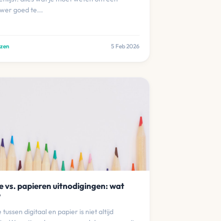
wer goed te...
ezen
5 Feb 2026
e vs. papieren uitnodigingen: wat
?
tussen digitaal en papier is niet altijd