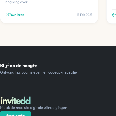
nog lang over...
7 min lezen
15 Feb 2025
schedule
schedule
Blijf op de hoogte
Ontvang tips voor je event en cadeau-inspiratie
Maak de mooiste digitale uitnodigingen
Start gratis