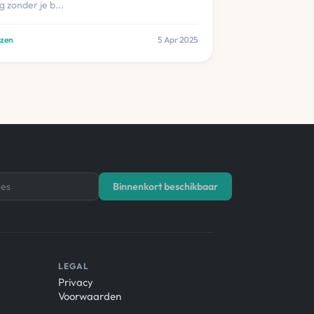
 zonder je b...
ezen
5 Apr 2025
es
Binnenkort beschikbaar
LEGAL
Privacy
Voorwaarden