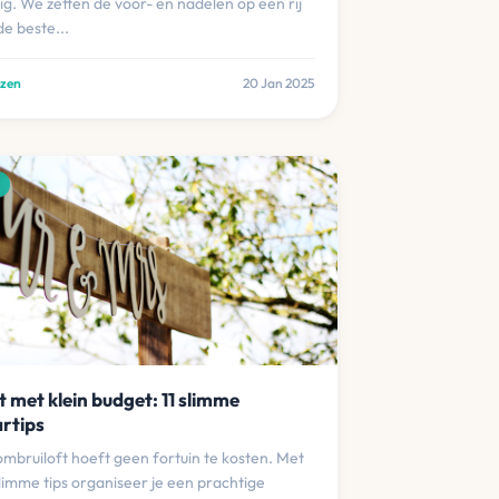
g. We zetten de voor- en nadelen op een rij
 de beste...
ezen
20 Jan 2025
t met klein budget: 11 slimme
rtips
mbruiloft hoeft geen fortuin te kosten. Met
slimme tips organiseer je een prachtige