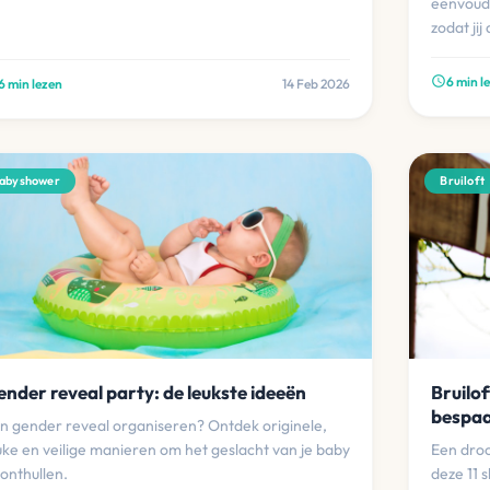
eenvoudi
zodat jij
6 min l
schedule
6 min lezen
14 Feb 2026
abyshower
Bruiloft
nder reveal party: de leukste ideeën
Bruilof
bespaa
n gender reveal organiseren? Ontdek originele,
uke en veilige manieren om het geslacht van je baby
Een droo
 onthullen.
deze 11 