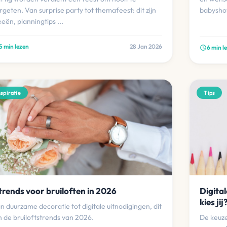
rgeten. Van surprise party tot themafeest: dit zijn
babysho
eeën, planningtips ...
5 min lezen
28 Jan 2026
6 min l
schedule
nspiratie
Tips
trends voor bruiloften in 2026
Digital
kies jij
n duurzame decoratie tot digitale uitnodigingen, dit
jn de bruiloftstrends van 2026.
De keuze 