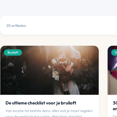
25 artikelen
Bruiloft
V
De ultieme checklist voor je bruiloft
30
en
Van locatie tot laatste dans: alles wat je moet regelen
voor de perfecte trouwdag. Met deze checklist
De