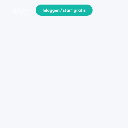
🇳🇱
Inloggen / start gratis
expand_more
NL