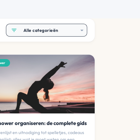
filter_list
Alle categorieën
wer
ower organiseren: de complete gids
enlijst en uitnodiging tot spelletjes, cadeaus
nlijst: alles wat je moet weten om een