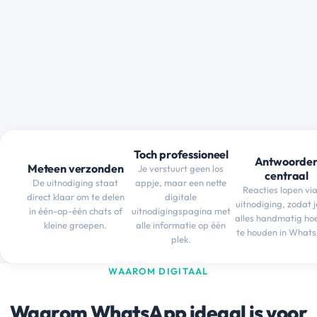
Toch professioneel
Antwoorde
Meteen verzonden
Je verstuurt geen los
centraal
De uitnodiging staat
appje, maar een nette
Reacties lopen vi
direct klaar om te delen
digitale
uitnodiging, zodat j
in één-op-één chats of
uitnodigingspagina met
alles handmatig hoe
kleine groepen.
alle informatie op één
te houden in What
plek.
WAAROM DIGITAAL
Waarom WhatsApp ideaal is voor