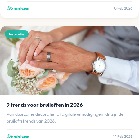
5 min lezen
10 Feb 2026
schedule
Inspiratie
9 trends voor bruiloften in 2026
Van duurzame decoratie tot digitale uitnodigingen, dit zijn de
bruiloftstrends van 2026.
6 min lezen
14 Feb 2026
schedule