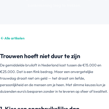
bankrekening leeg te trekken.
arrow_back
Alle artikelen
Trouwen hoeft niet duur te zijn
De gemiddelde bruiloft in Nederland kost tussen de €15.000 en
€25.000. Dat is een flink bedrag. Maar een onvergetelijke
trouwdag draait niet om geld — het draait om liefde,
persoonlijkheid en de mensen om je heen. Met slimme keuzes kun je
duizenden euro's besparen zonder in te leveren op sfeer of kwaliteit.
1. Kies een ongebruikelijke dag