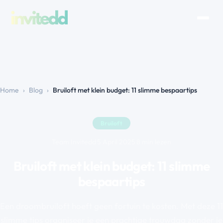
Home
›
Blog
›
Bruiloft met klein budget: 11 slimme bespaartips
Bruiloft
Team Invitedd
·
5 April 2025
·
8 min lezen
Bruiloft met klein budget: 11 slimme
bespaartips
Een droombruiloft hoeft geen fortuin te kosten. Met deze 11
slimme tips organiseer je een prachtige trouwdag zonder je