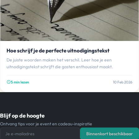
Hoe schrijf je de perfecte uitnodigingstekst
De juiste woorden maken het verschil. Leer hoe je een
uitnodigingstekst schrijft die gasten enthousiast maakt.
5 min lezen
10 Feb 2026
schedule
Blijf op de hoogte
Ontvang tips voor je event en cadeau-inspiratie
Je e-mailadres
Binnenkort beschikbaar