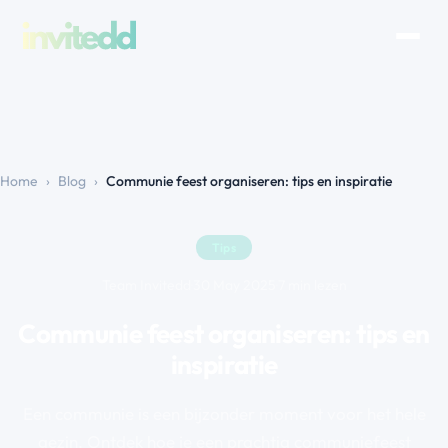
Home
›
Blog
›
Communie feest organiseren: tips en inspiratie
Tips
Team Invitedd
·
30 May 2025
·
7 min lezen
Communie feest organiseren: tips en
inspiratie
Een communie is een bijzonder moment voor het hele
gezin. Ontdek hoe je een prachtig communiefeest