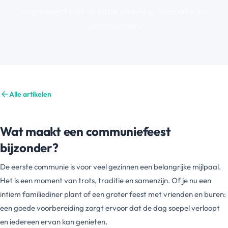
organiseert met de juiste planning, decoratie en
uitnodigingen.
arrow_back
Alle artikelen
Wat maakt een communiefeest
bijzonder?
De eerste communie is voor veel gezinnen een belangrijke mijlpaal.
Het is een moment van trots, traditie en samenzijn. Of je nu een
intiem familiediner plant of een groter feest met vrienden en buren:
een goede voorbereiding zorgt ervoor dat de dag soepel verloopt
en iedereen ervan kan genieten.