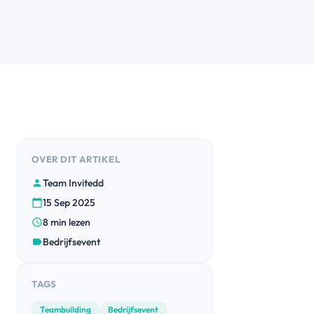
OVER DIT ARTIKEL
Team Invitedd
person
15 Sep 2025
calendar_today
8 min lezen
schedule
Bedrijfsevent
label
TAGS
Teambuilding
Bedrijfsevent