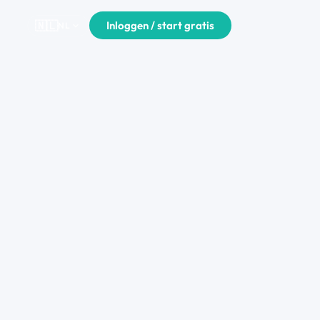
🇳🇱
Inloggen / start gratis
expand_more
NL