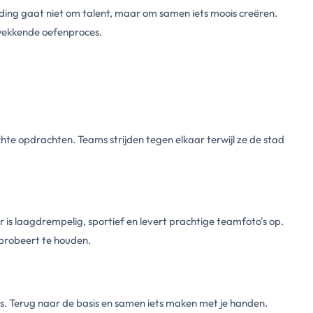
ing gaat niet om talent, maar om samen iets moois creëren.
hwekkende oefenproces.
te opdrachten. Teams strijden tegen elkaar terwijl ze de stad
 is laagdrempelig, sportief en levert prachtige teamfoto's op.
s probeert te houden.
s. Terug naar de basis en samen iets maken met je handen.