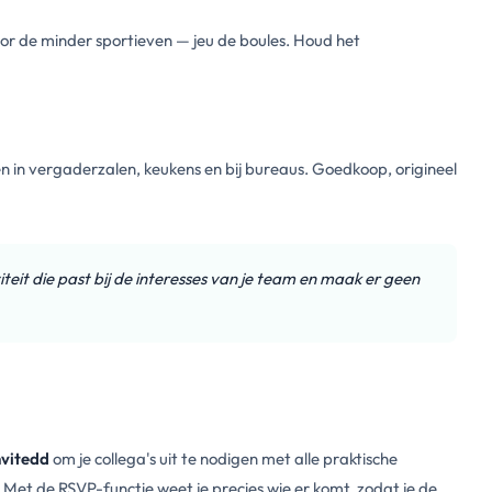
oor de minder sportieven — jeu de boules. Houd het
n in vergaderzalen, keukens en bij bureaus. Goedkoop, origineel
iteit die past bij de interesses van je team en maak er geen
nvitedd
om je collega's uit te nodigen met alle praktische
et de RSVP-functie weet je precies wie er komt, zodat je de