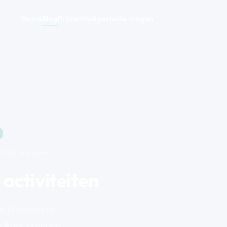
Home
Blog
Prijzen
Veelgestelde vragen
2025
·
8 min lezen
 activiteiten
 15 creatieve
 elkaar brengen.