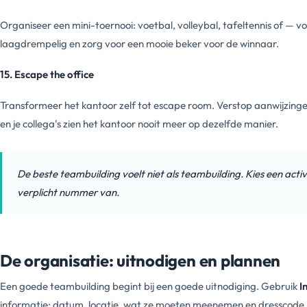
Organiseer een mini-toernooi: voetbal, volleybal, tafeltennis of — v
laagdrempelig en zorg voor een mooie beker voor de winnaar.
15. Escape the office
Transformeer het kantoor zelf tot escape room. Verstop aanwijzinge
en je collega's zien het kantoor nooit meer op dezelfde manier.
De beste teambuilding voelt niet als teambuilding. Kies een activ
verplicht nummer van.
De organisatie: uitnodigen en plannen
Een goede teambuilding begint bij een goede uitnodiging. Gebruik
I
informatie: datum, locatie, wat ze moeten meenemen en dresscode. M