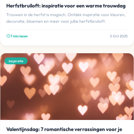
Herfstbruiloft: inspiratie voor een warme trouwdag
Trouwen in de herfst is magisch. Ontdek inspiratie voor kleuren,
decoratie, bloemen en meer voor jullie herfstbruiloft.
7 min lezen
5 Oct 2025
schedule
Inspiratie
Valentijnsdag: 7 romantische verrassingen voor je