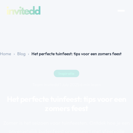
Home
›
Blog
›
Het perfecte tuinfeest: tips voor een zomers feest
Inspiratie
Team Invitedd
·
1 July 2025
·
6 min lezen
Het perfecte tuinfeest: tips voor een
zomers feest
Zomer is het seizoen voor tuinfeesten. Ontdek hoe je een
onvergetelijk buitenfeest organiseert met sfeervolle