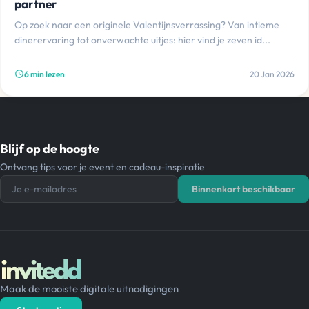
partner
Op zoek naar een originele Valentijnsverrassing? Van intieme
dinerervaring tot onverwachte uitjes: hier vind je zeven id...
6 min lezen
20 Jan 2026
schedule
Blijf op de hoogte
Ontvang tips voor je event en cadeau-inspiratie
Je e-mailadres
Binnenkort beschikbaar
Maak de mooiste digitale uitnodigingen