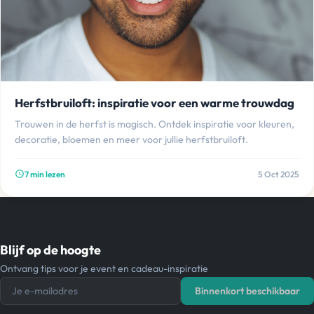
Herfstbruiloft: inspiratie voor een warme trouwdag
Trouwen in de herfst is magisch. Ontdek inspiratie voor kleuren,
decoratie, bloemen en meer voor jullie herfstbruiloft.
7 min lezen
5 Oct 2025
schedule
Blijf op de hoogte
Ontvang tips voor je event en cadeau-inspiratie
Je e-mailadres
Binnenkort beschikbaar