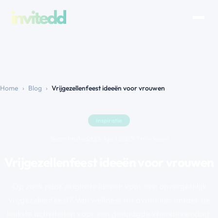
Home
›
Blog
›
Vrijgezellenfeest ideeën voor vrouwen
Inspiratie
Team Invitedd
·
25 April 2025
·
7 min lezen
Vrijgezellenfeest ideeën voor vrouwen
Op zoek naar originele ideeën voor een onvergetelijk
vrijgezellenfeest? Van wellness tot avontuur: ontdek de
leukste activiteiten voor een geslaagde vriendinnendag.