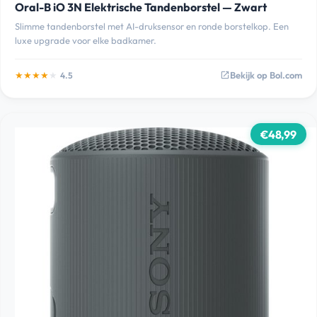
Oral-B iO 3N Elektrische Tandenborstel — Zwart
Slimme tandenborstel met AI-druksensor en ronde borstelkop. Een
luxe upgrade voor elke badkamer.
★
★
★
★
★
Bekijk op Bol.com
4.5
open_in_new
€48,99