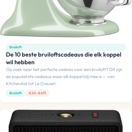
Bruiloft
De 10 beste bruiloftscadeaus die elk koppel
wil hebben
Op zoek naar het perfecte cadeau voor een bruiloft? Dit zijn
de populairste cadeaus waar elk koppel blij mee is — van
KitchenAid tot Le Creuset.
Bruiloft
€20–€475