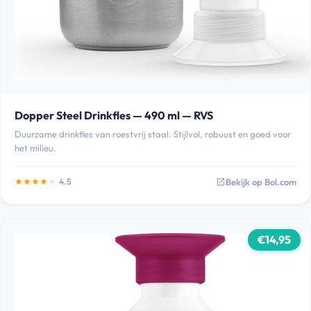
Dopper Steel Drinkfles — 490 ml — RVS
Duurzame drinkfles van roestvrij staal. Stijlvol, robuust en goed voor
het milieu.
★
★
★
★
★
Bekijk op Bol.com
4.5
open_in_new
€14,95