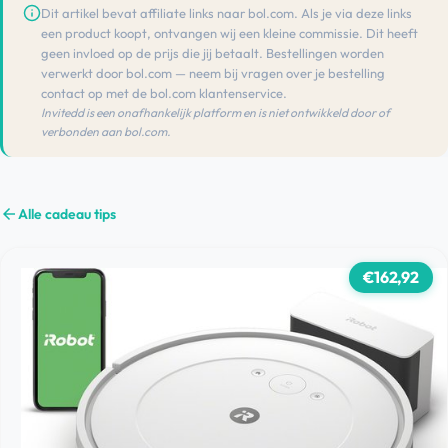
Dit artikel bevat affiliate links naar bol.com. Als je via deze links
een product koopt, ontvangen wij een kleine commissie. Dit heeft
geen invloed op de prijs die jij betaalt. Bestellingen worden
verwerkt door bol.com — neem bij vragen over je bestelling
contact op met de bol.com klantenservice.
Invitedd is een onafhankelijk platform en is niet ontwikkeld door of
verbonden aan bol.com.
arrow_back
Alle cadeau tips
€162,92