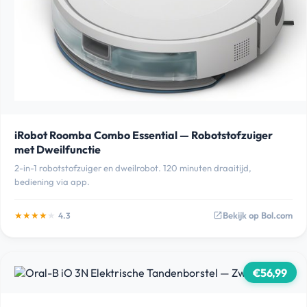
iRobot Roomba Combo Essential — Robotstofzuiger
met Dweilfunctie
2-in-1 robotstofzuiger en dweilrobot. 120 minuten draaitijd,
bediening via app.
★
★
★
★
★
Bekijk op Bol.com
4.3
open_in_new
€56,99