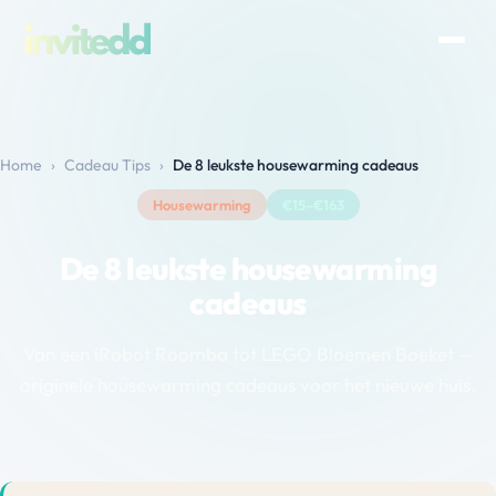
Home
›
Cadeau Tips
›
De 8 leukste housewarming cadeaus
Housewarming
€15–€163
De 8 leukste housewarming
cadeaus
Van een iRobot Roomba tot LEGO Bloemen Boeket —
originele housewarming cadeaus voor het nieuwe huis.