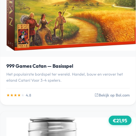
999 Games Catan — Basisspel
Het populairste bordspel ter wereld. Handel, bouw en verover het
eiland Catan! Voor 3-4 spelers.
★
★
★
★
★
Bekijk op Bol.com
4.8
open_in_new
€21,95