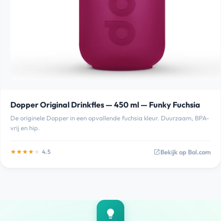
Dopper Original Drinkfles — 450 ml — Funky Fuchsia
De originele Dopper in een opvallende fuchsia kleur. Duurzaam, BPA-
vrij en hip.
★
★
★
★
★
Bekijk op Bol.com
4.5
open_in_new
lightbulb