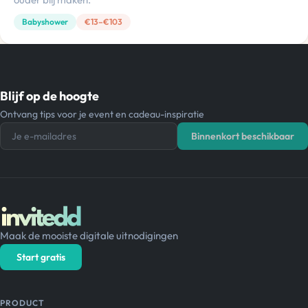
Babyshower
€13–€103
Blijf op de hoogte
Ontvang tips voor je event en cadeau-inspiratie
Je e-mailadres
Binnenkort beschikbaar
Maak de mooiste digitale uitnodigingen
Start gratis
PRODUCT