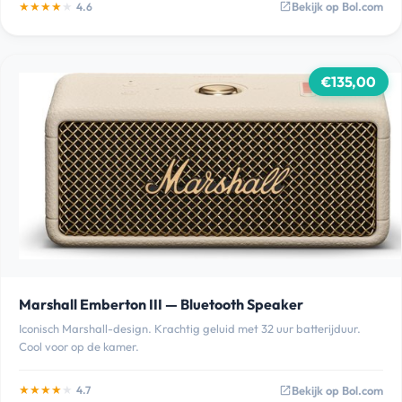
★
★
★
★
★
Bekijk op Bol.com
4.6
open_in_new
€135,00
Marshall Emberton III — Bluetooth Speaker
Iconisch Marshall-design. Krachtig geluid met 32 uur batterijduur.
Cool voor op de kamer.
★
★
★
★
★
Bekijk op Bol.com
4.7
open_in_new