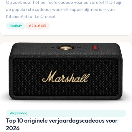
Op zoek naar het perfecte cadeau voor een bruiloft? Dit zijn
de populairste cadeaus waar elk koppel blij mee is — van
KitchenAid tot Le Creuset.
Bruiloft
€20–€475
Verjaardag
Top 10 originele verjaardagscadeaus voor
2026