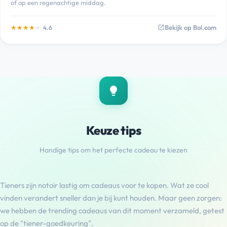
of op een regenachtige middag.
★
★
★
★
★
Bekijk op Bol.com
4.6
open_in_new
lightbulb
Keuze tips
Handige tips om het perfecte cadeau te kiezen
Tieners zijn notoir lastig om cadeaus voor te kopen. Wat ze cool
vinden verandert sneller dan je bij kunt houden. Maar geen zorgen:
we hebben de trending cadeaus van dit moment verzameld, getest
op de "tiener-goedkeuring".