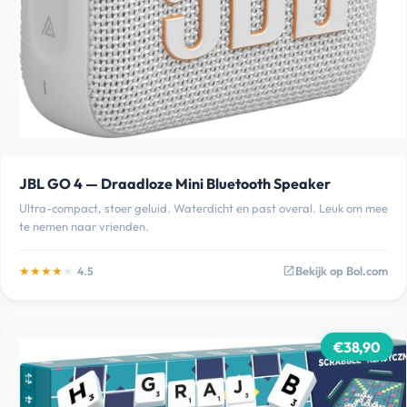
JBL GO 4 — Draadloze Mini Bluetooth Speaker
Ultra-compact, stoer geluid. Waterdicht en past overal. Leuk om mee
te nemen naar vrienden.
★
★
★
★
★
Bekijk op Bol.com
4.5
open_in_new
€38,90