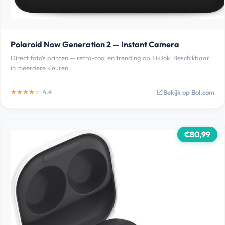
Polaroid Now Generation 2 — Instant Camera
Direct foto's printen — retro-cool en trending op TikTok. Beschikbaar
in meerdere kleuren.
★
★
★
★
★
Bekijk op Bol.com
4.4
open_in_new
€80,99