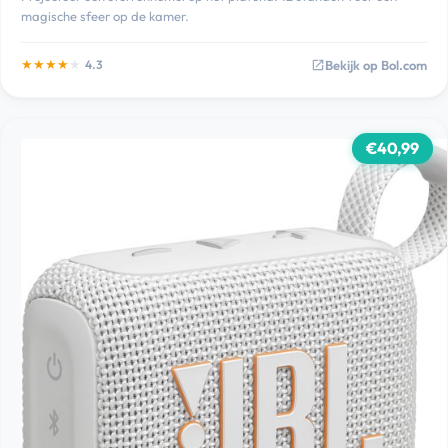
magische sfeer op de kamer.
★
★
★
★
★
Bekijk op Bol.com
4.3
open_in_new
€40,99