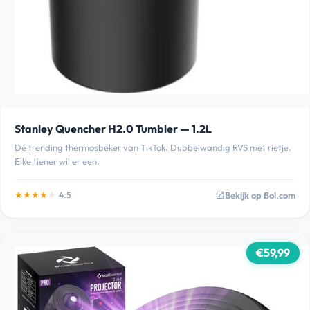
Stanley Quencher H2.0 Tumbler — 1.2L
Dé trending thermosbeker van TikTok. Dubbelwandig RVS met rietje.
Elke tiener wil er een.
★
★
★
★
★
Bekijk op Bol.com
4.5
open_in_new
€59,99