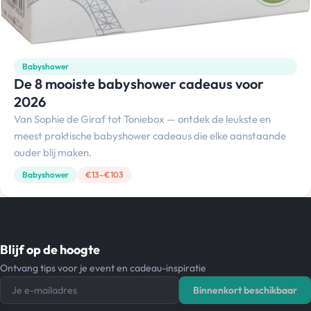
Babyshower
De 8 mooiste babyshower cadeaus voor
2026
Van Sophie de Giraf tot Toniebox — ontdek de leukste en
meest praktische babyshower cadeaus die elke aanstaande
ouder blij maken.
Babyshower
€13–€103
Blijf op de hoogte
Ontvang tips voor je event en cadeau-inspiratie
Je e-mailadres
Binnenkort beschikbaar