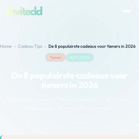
Home
›
Cadeau Tips
›
De 8 populairste cadeaus voor tieners in 2026
Tiener
€39–€205
De 8 populairste cadeaus voor
tieners in 2026
Van Stanley Cups tot Polaroid camera's — de cadeaus
waar tieners dit jaar écht om vragen.