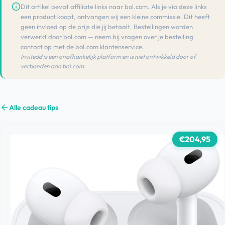
Dit artikel bevat affiliate links naar bol.com. Als je via deze links
een product koopt, ontvangen wij een kleine commissie. Dit heeft
geen invloed op de prijs die jij betaalt. Bestellingen worden
verwerkt door bol.com — neem bij vragen over je bestelling
contact op met de bol.com klantenservice.
Invitedd is een onafhankelijk platform en is niet ontwikkeld door of
verbonden aan bol.com.
arrow_back
Alle cadeau tips
€204,95